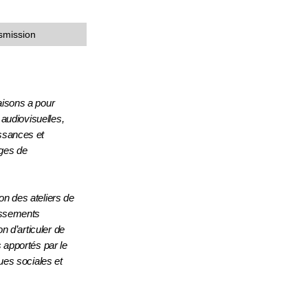
smission
aisons a pour
n audiovisuelles,
issances et
ages de
on des ateliers de
lissements
on d’articuler de
 apportés par le
ques sociales et