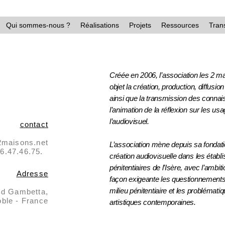
Qui sommes-nous ?
Réalisations
Projets
Ressources
Tran
Créée en 2006, l’association les 2 m
objet la création, production, diffusio
ainsi que la transmission des conna
l’animation de la réflexion sur les us
l’audiovisuel.
contact
2maisons.net
L’association mène depuis sa fondati
.76.47.46.75.
création audiovisuelle dans les étab
pénitentiaires de l’Isère, avec l’ambiti
Adresse
façon exigeante les questionnements
milieu pénitentiaire et les problémati
Bd Gambetta,
ble - France
artistiques contemporaines.